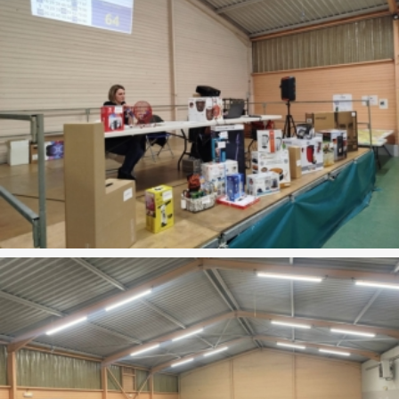
Couture
Gym d’entretien
Pilates
Renfo musculaire
Tennis
Yoga
Évènements
Galerie
Adhésion
Contact